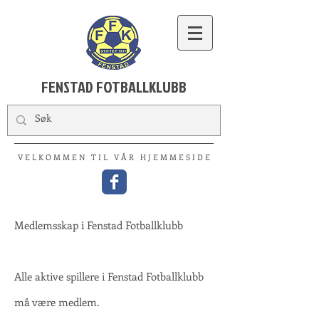
FENSTAD FOTBALLKLUBB
V E L K O M M E N T I L V Å R H J E M M E S I D E
Medlemsskap i Fenstad Fotballklubb
Alle aktive spillere i Fenstad Fotballklubb
må være medlem.