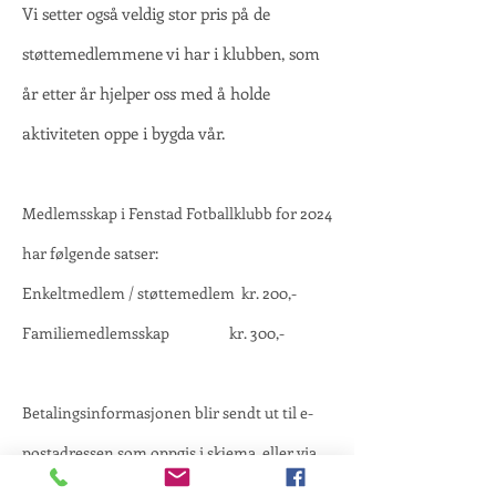
Vi setter også veldig stor pris på de
støttemedlemmene vi har i klubben, som
år etter år hjelper oss med å holde
aktiviteten oppe i bygda vår.
Medlemsskap i Fenstad Fotballklubb for 2024
har følgende satser:
Enkeltmedlem / støttemedlem kr. 200,-
Familiemedlemsskap kr. 300,-
Betalingsinformasjonen blir sendt ut til e-
postadressen som oppgis i skjema, eller via
Vipps/nettbank. Fakturaen ligger også i