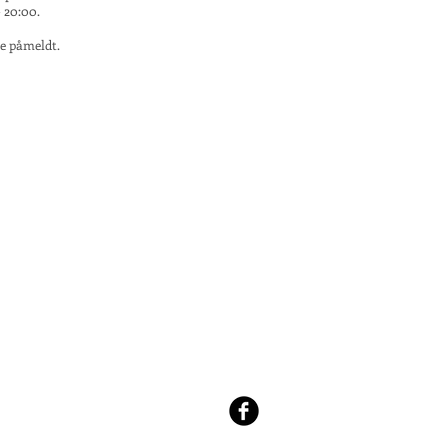
 20:00.
re påmeldt.