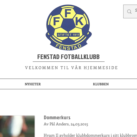
FENSTAD FOTBALLKLUBB
V E L K O M M E N T I L V Å R H J E M M E S I D E
NYHETER
KLUBBEN
Dommerkurs
Av Pål Anders, 24.03.2015
Hvam Il avholder klubbdommerkurs i sitt klubbrom