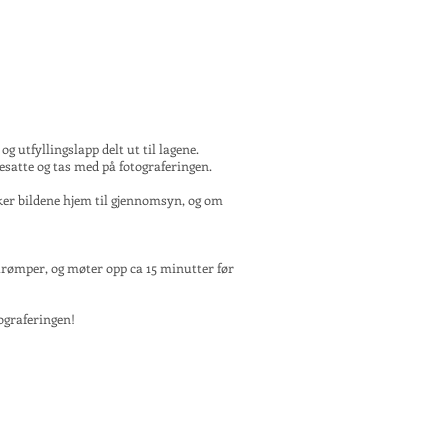
g utfyllingslapp delt ut til lagene.
oresatte og tas med på fotograferingen.
ker bildene hjem til gjennomsyn, og om
strømper, og møter opp ca 15 minutter før
tograferingen!