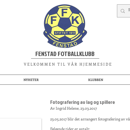
FENSTAD FOTBALLKLUBB
V E L K O M M E N T I L V Å R H J E M M E S I D E
NYHETER
KLUBBEN
Fotografering av lag og spillere
Av Ingrid Helene, 23.03.2017
23.05.2017 blir det arrangert fotografering av vå
Følgende tider er avtalt: